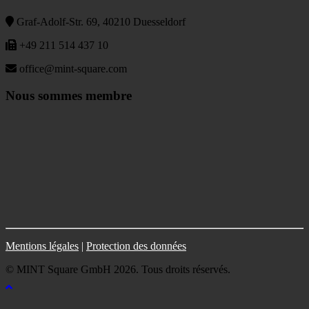
Graf-Adolf-Str. 69, 40210 Duesseldorf
+49 211 514 437 10
office@mint-square.com
Nous sommes membre
Mentions légales
|
Protection des données
© MINT Square GmbH 2026. Tous droits réservés.