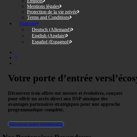
Emplois
Mentions légales
Protection de la vie privée
Terms and Conditions
Français
Deutsch
(
Allemand
)
English
(
Anglais
)
Español
(
Espagnol
)
Votre
porte
d’entrée
vers
l’éco
Découvrez trois offres sur mesure et évolutives, conçues
pour offrir un accès direct aux DSP ainsi
que des
avantages partenaires stratégiques pour une approche
programmatique complète.
Découvrir notre membership