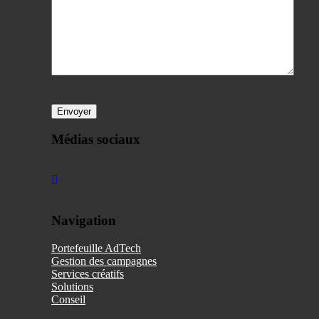
Bitte
lasse
dieses
Feld
Médias sociaux
leer.
Navigation
Portefeuille AdTech
Gestion des campagnes
Services créatifs
Solutions
Conseil