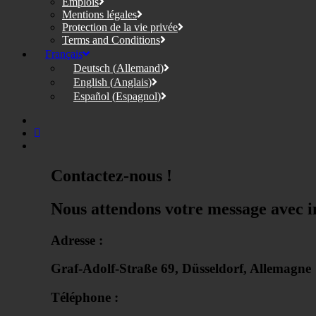
Emplois
Mentions légales
Protection de la vie privée
Terms and Conditions
Français
Deutsch
(
Allemand
)
English
(
Anglais
)
Español
(
Espagnol
)
Contactez-nous !
Nous attendons votre message avec i
Adresse :
Graf-Adolf-Straße 69, Düsseldorf, Allemagne
Téléphone :