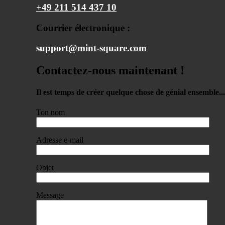
+49 211 514 437 10
Courrier électronique :
support@mint-square.com
Contactez-nous maintenant !
Il est temps de créer quelque chose de génial ensemble...
Ton nom
Adresse e-mail
Objet
Message