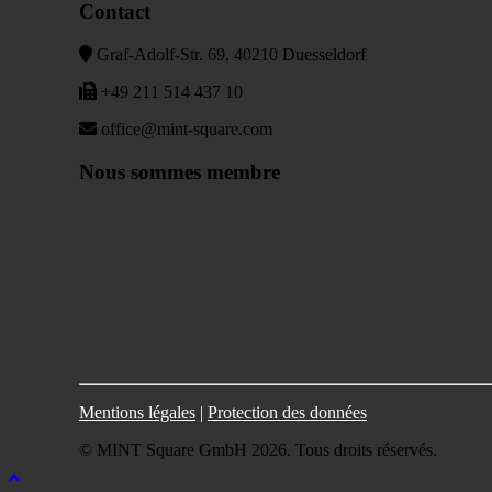
Contact
Graf-Adolf-Str. 69, 40210 Duesseldorf
+49 211 514 437 10
office@mint-square.com
Nous sommes membre
Mentions légales
|
Protection des données
© MINT Square GmbH 2026. Tous droits réservés.