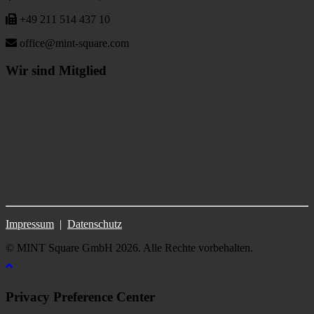
+49 211 514 437 10
office@mint-square.com
Wir sind Mitglied
Impressum
|
Datenschutz
© MINT Square GmbH 2026. Alle Rechte vorbehalten.
Privacy Preference Center