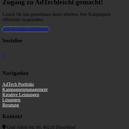
Zugang zu AdTech
leicht gemacht!
Lassen Sie uns gemeinsam daran arbeiten, Ihre Kampagnen
effizienter zu gestalten.
Jetzt Kontakt aufnehmen!
Socialise
Navigation
AdTech Portfolio
Kampagnenmanagement
Kreative Leistungen
Lösungen
Beratung
Kontakt
Graf-Adolf-Str. 69, 40210 Düsseldorf