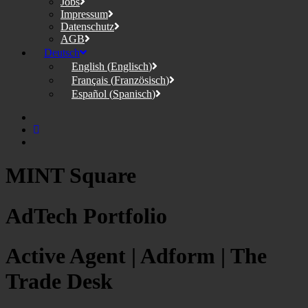
Jobs
Impressum
Datenschutz
AGB
Deutsch
English
(
Englisch
)
Français
(
Französisch
)
Español
(
Spanisch
)
MINT Square
AdTech Portfolio
Active Agent | Adform | The
Trade Desk