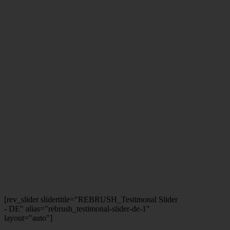
[rev_slider slidertitle="REBRUSH_Testimonal Slider
- DE" alias="rebrush_testimonal-slider-de-1"
layout="auto"]