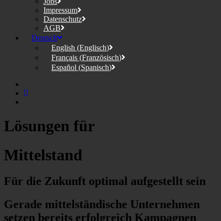
Jobs
Impressum
Datenschutz
AGB
Deutsch
English
(
Englisch
)
Français
(
Französisch
)
Español
(
Spanisch
)
Lösungen für
Mittelstand
Für die Zukunft
optimal aufgestellt sein
Gerade mittelständische Unternehmen
setzen bereits erfolgreich Kampagnen