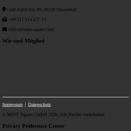
Graf-Adolf-Str. 69, 40210 Düsseldorf
+49 211 514 437 10
office@mint-square.com
Wir sind Mitglied
Impressum
|
Datenschutz
© MINT Square GmbH 2026. Alle Rechte vorbehalten.
Privacy Preference Center