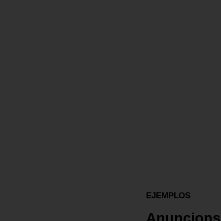
datos pueden cubrir de manera
óptima las características
específicas de su audiencia
objetivo.
EJEMPLOS
Anuncions